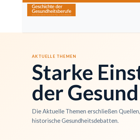
Zum Inhalt springen
Home
Über die Zeitschrift
Lesen
Kurse
AKTUELLE THEMEN
Starke Eins
der Gesund
Die Aktuelle Themen erschließen Quellen, 
historische Gesundheitsdebatten.