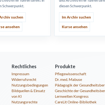
rchivtreffer führen direkt in
und Archivtreffer führen dire
en Schwerpunkt.
diesen Schwerpunkt.
Archiv suchen
Im Archiv suchen
se ansehen
Kurse ansehen
Rechtliches
Produkte
Impressum
Pflegewissenschaft
Widerrufsrecht
Dr. med. Mabuse
Nutzungsbedingungen
Pädagogik der Gesundheitsber
Bildquellen & Einsatz
Geschichte der Gesundheitsbe
von KI
Lernwelten Kongress
Nutzungsrechte
CareLit Online-Bibliothek