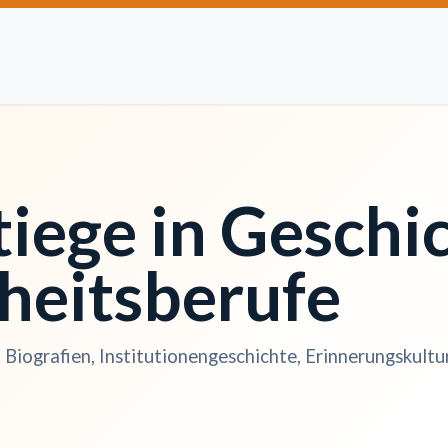
Artikel einreichen
Open Access
Institutionen
Anze
tiege in Geschi
heitsberufe
Biografien, Institutionengeschichte, Erinnerungskultu