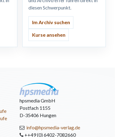
kt in
und Archivtreffer führen direkt in
diesen Schwerpunkt.
Im Archiv suchen
Kurse ansehen
hpsmedia GmbH
Postfach 1155
ufe
D-35406 Hungen
rufe
info@hpsmedia-verlag.de
++49 (0) 6402-7082660