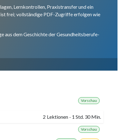
gen, Lernkontrollen, Praxistransfer und ein
t frei; vollständige PDF-Zugriffe erfolgen wie
ge aus dem Geschichte der Gesundheitsberufe-
Vorschau
2
Lektionen
·
1 Std. 30 Min.
Vorschau