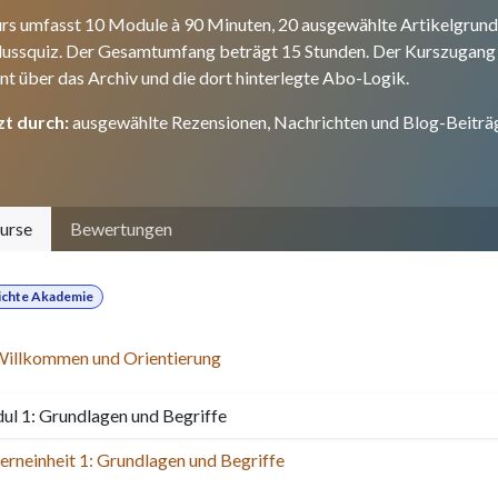
rs umfasst 10 Module à 90 Minuten, 20 ausgewählte Artikelgrundla
ussquiz. Der Gesamtumfang beträgt 15 Stunden. Der Kurszugang is
t über das Archiv und die dort hinterlegte Abo-Logik.
zt durch:
ausgewählte Rezensionen, Nachrichten und Blog-Beiträ
urse
Bewertungen
ichte Akademie
illkommen und Orientierung
l 1: Grundlagen und Begriffe
erneinheit 1: Grundlagen und Begriffe