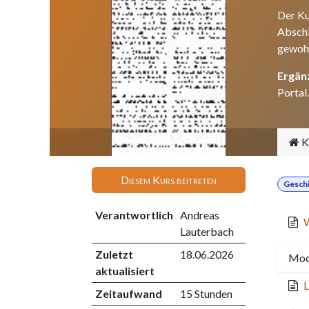
Der Ku
Abschl
gewohn
Ergän
Portal.
K
Diesem Kurs beitreten
Gesch
Verantwortlich
Andreas
W
Lauterbach
Zuletzt
18.06.2026
Modu
aktualisiert
L
Zeitaufwand
15 Stunden