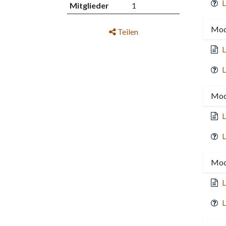
L
Mitglieder
1
Modu
Teilen
L
L
Modu
L
L
Modu
L
L