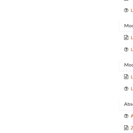
L
Modu
L
L
Modu
L
L
Absc
A
Z