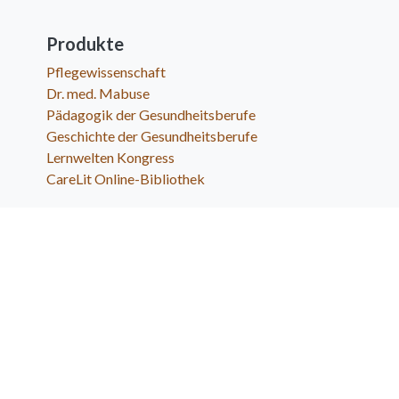
Produkte
Pflegewissenschaft
Dr. med. Mabuse
Pädagogik der Gesundheitsberufe
Geschichte der Gesundheitsberufe
Lernwelten Kongress
CareLit Online-Bibliothek
hpsmedia GmbH
Postfach 1155
D-35406 Hungen
info@hpsmedia-verlag.de
++49 (0) 6402-7082660
https://hpsmedia-