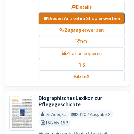
Details
Diesen Artikel im Shop erwerben
Zugang erwerben
DOI
Zitation kopieren
RIS
BibTeX
Biographisches Lexikon zur
Pflegegeschichte
Dr. Auer, C.
2020 / Ausgabe 2
158 bis 159
Wenngleich es in Deutschland seit