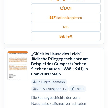
DOI
Zitation kopieren
RIS
BibTeX
„Glück im Hause des Leids“ –
Jüdische Pflegegeschichte am
Beispiel des Gumpertz´schen
Siechenhauses (1888-1941) in
Frankfurt/Main
Dr. Birgit Seemann
2015 / Ausgabe 12
1 bis 1
Die Sozialgeschichte der vom
Nationalsozialismus vernichteten