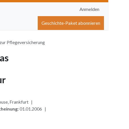
Anmelden
igen
Shop
Hilfe
Geschichte-Paket abonnieren
zur Pflegeversicherung
as
ur
use, Frankfurt |
cheinung:
01.01.2006 |