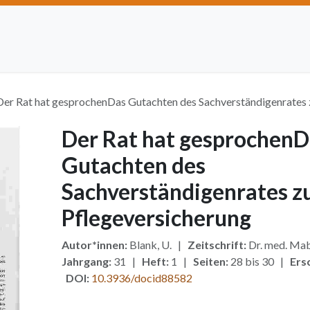
Artikel einreichen
Open Access
Institutionen
Anze
Der Rat hat gesprochenDas Gutachten des Sachverständigenrates 
Der Rat hat gesprochenD
Gutachten des
Sachverständigenrates z
Pflegeversicherung
Autor*innen:
Blank, U. |
Zeitschrift:
Dr. med. Mab
Jahrgang:
31 |
Heft:
1 |
Seiten:
28 bis 30 |
Ers
DOI:
10.3936/docid88582