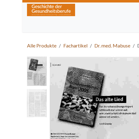
Zum Inhalt springen
Home
Über die Zeitschrift
Lesen
Kurse
Alle Produkte
Fachartikel
Dr. med. Mabuse