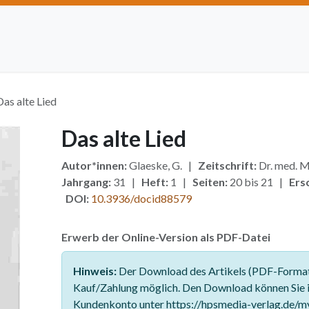
Artikel einreichen
Open Access
Institutionen
Anze
Das alte Lied
Das alte Lied
Autor*innen:
Glaeske, G. |
Zeitschrift:
Dr. med. M
Jahrgang:
31 |
Heft:
1 |
Seiten:
20 bis 21 |
Ers
DOI:
10.3936/docid88579
Erwerb der Online-Version als PDF-Datei
Hinweis:
Der Download des Artikels (PDF-Format)
Kauf/Zahlung möglich. Den Download können Sie 
Kundenkonto unter https://hpsmedia-verlag.de/m