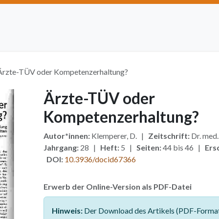
Artikel einreichen
Open Access
Institutionen
Anze
Ärzte-TÜV oder Kompetenzerhaltung?
Ärzte-TÜV oder
Kompetenzerhaltung?
Autor*innen:
Klemperer, D. |
Zeitschrift:
Dr. med
Jahrgang:
28 |
Heft:
5 |
Seiten:
44 bis 46 |
Ers
DOI:
10.3936/docid67366
Erwerb der Online-Version als PDF-Datei
Hinweis:
Der Download des Artikels (PDF-Format)