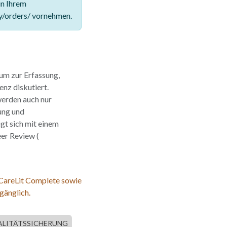
in Ihrem
y/orders/ vornehmen.
ium zur Erfassung,
nz diskutiert.
werden auch nur
ung und
igt sich mit einem
eer Review (
 CareLit Complete sowie
gänglich.
LITÄTSSICHERUNG