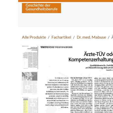
Zum Inhalt springen
Home
Über die Zeitschrift
Lesen
Kurse
Alle Produkte
Fachartikel
Dr. med. Mabuse