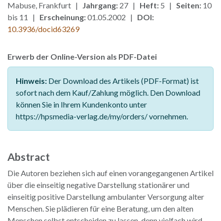
Mabuse, Frankfurt |
Jahrgang:
27 |
Heft:
5 |
Seiten:
10
bis 11 |
Erscheinung:
01.05.2002 |
DOI:
10.3936/docid63269
Erwerb der Online-Version als PDF-Datei
Hinweis:
Der Download des Artikels (PDF-Format) ist
sofort nach dem Kauf/Zahlung möglich. Den Download
können Sie in Ihrem Kundenkonto unter
https://hpsmedia-verlag.de/my/orders/ vornehmen.
Abstract
Die Autoren beziehen sich auf einen vorangegangenen Artikel
über die einseitig negative Darstellung stationärer und
einseitig positive Darstellung ambulanter Versorgung alter
Menschen. Sie plädieren für eine Beratung, um den alten
Menschen selbst entscheiden zu lassen, denn vielfach wird