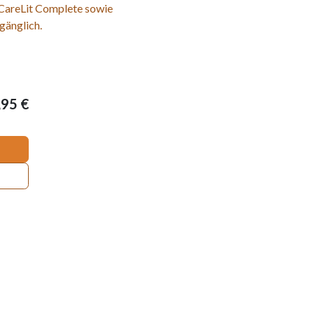
 CareLit Complete sowie
gänglich.
,95
€