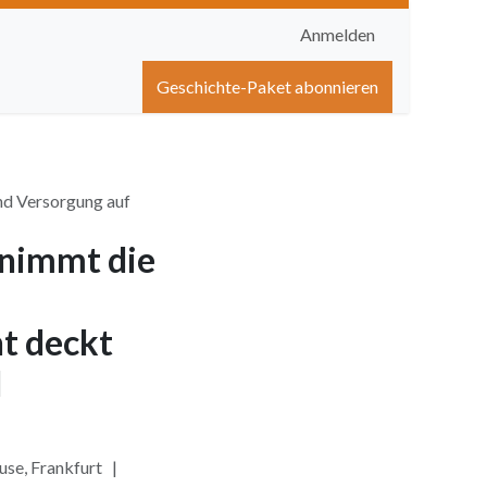
Anmelden
igen
Shop
Hilfe
Geschichte-Paket abonnieren
nd Versorgung auf
 nimmt die
t deckt
d
use, Frankfurt |