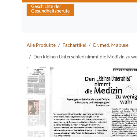
Zum Inhalt springen
Home
Über die Zeitschrift
Lesen
Kurse
Alle Produkte
Fachartikel
Dr. med. Mabuse
Den kleinen Unterschied nimmt die Medizin zu we