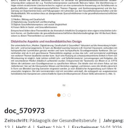
doc_570973
Zeitschrift:
Pädagogik der Gesundheitsberufe |
Jahrgang:
13 |
Heft:
4 |
Seiten:
1 bis 1 |
Erscheinung:
16.01.2026