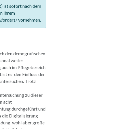
 ist sofort nach dem
in Ihrem
y/orders/ vornehmen.
rch den demografischen
sonal weiter
ng auch im Pflegebereich
 ist es, den Einfluss der
 untersuchen. Trotz
Untersuchung zu dieser
n acht
chtung durchgeführt und
 die Digitalisierung
indung, wohl aber große