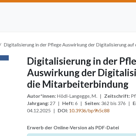
Artikel einreichen
Open Access
Institutionen
Anze
Digitalisierung in der Pflege Auswirkung der Digitalisierung au
Digitalisierung in der Pfl
Auswirkung der Digitalis
die Mitarbeiterbindung
Autor*innen:
Hödl-Langegge, M. |
Zeitschrift:
Pf
Jahrgang:
27 |
Heft:
6 |
Seiten:
362 bis 376 |
E
04.12.2025 |
DOI:
10.3936/bp9h5c88
Erwerb der Online-Version als PDF-Datei