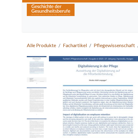
Zum Inhalt springen
Home
Über die Zeitschrift
Lesen
Kurse
Alle Produkte
Fachartikel
Pflegewissenschaft