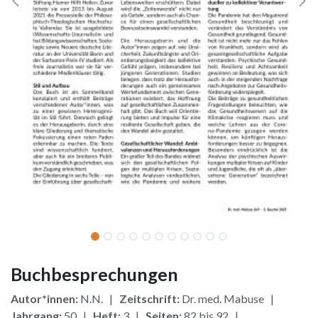
Buchbesprechungen
Autor*innen:
N.N. |
Zeitschrift:
Dr. med. Mabuse |
Jahrgang:
50 |
Heft:
3 |
Seiten:
82 bis 92 |