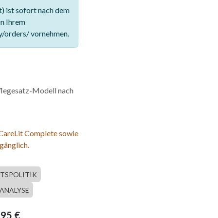
 ist sofort nach dem
in Ihrem
y/orders/ vornehmen.
Pflegesatz-Modell nach
 CareLit Complete sowie
gänglich.
TSPOLITIK
ANALYSE
,95
€