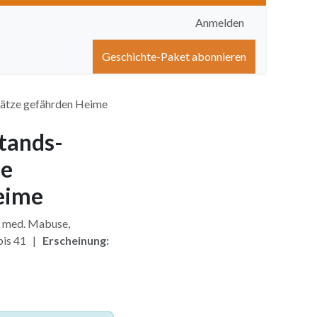
Anmelden
igen
Shop
Hilfe
Geschichte-Paket abonnieren
sätze gefährden Heime
tands-
he
eime
 med. Mabuse,
bis 41 |
Erscheinung: