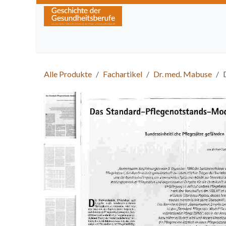
Zum Inhalt springen
Home
Über die Zeitschrift
Lesen
Kurse
Alle Produkte
Fachartikel
Dr. med. Mabuse