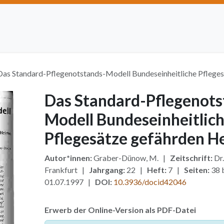
Artikel einreichen
Open Access
Institutionen
Anze
Das Standard-Pflegenotstands-Modell Bundeseinheitliche Pflege
Das Standard-Pflegenots
Modell Bundeseinheitlic
Pflegesätze gefährden H
Autor*innen:
Graber-Dünow, M. |
Zeitschrift:
Dr.
Frankfurt |
Jahrgang:
22 |
Heft:
7 |
Seiten:
38 
01.07.1997 |
DOI:
10.3936/docid42046
Erwerb der Online-Version als PDF-Datei