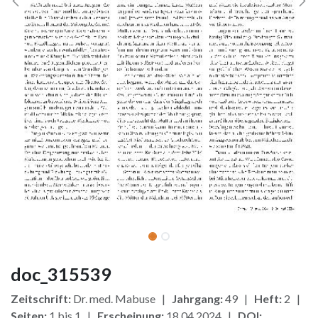
doc_315539
Zeitschrift:
Dr. med. Mabuse |
Jahrgang:
49 |
Heft:
2 |
Seiten:
1 bis 1 |
Erscheinung:
18.04.2024 |
DOI: