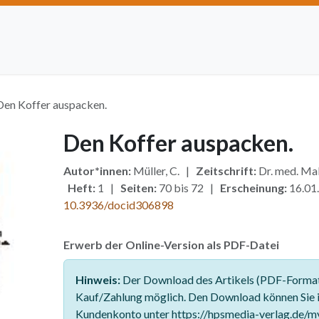
Artikel einreichen
Open Access
Institutionen
Anze
Den Koffer auspacken.
Den Koffer auspacken.
Autor*innen:
Müller, C. |
Zeitschrift:
Dr. med. M
Heft:
1 |
Seiten:
70 bis 72 |
Erscheinung:
16.01
10.3936/docid306898
Erwerb der Online-Version als PDF-Datei
Hinweis:
Der Download des Artikels (PDF-Format)
Kauf/Zahlung möglich. Den Download können Sie 
Kundenkonto unter https://hpsmedia-verlag.de/m