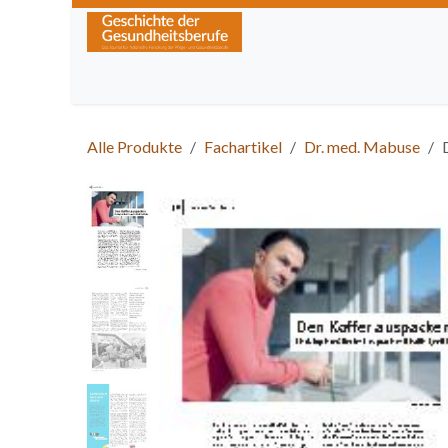
Zum Inhalt springen
Home
Über die Zeitschrift
Lesen
Kurse
Alle Produkte
Fachartikel
Dr. med. Mabuse