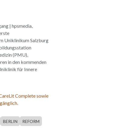
gang | hpsmedia,
erste
Im Uniklinikum Salzburg
sbildungsstation
edizin (PMU),
eren in den kommenden
iklinik für Innere
 CareLit Complete sowie
gänglich.
BERLIN
REFORM