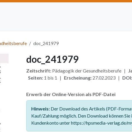
Artikel einreichen
Open Access
Institutionen
Anze
ndheitsberufe
doc_241979
doc_241979
Zeitschrift:
Pädagogik der Gesundheitsberufe |
J
Seiten:
1 bis 1 |
Erscheinung:
27.02.2023 |
DOI
Erwerb der Online-Version als PDF-Datei
Hinweis:
Der Download des Artikels (PDF-Format)
Kauf/Zahlung möglich. Den Download können Sie 
Kundenkonto unter https://hpsmedia-verlag.de/m