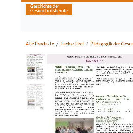
Zum Inhalt springen
Home
Über die Zeitschrift
Lesen
Kurse
Alle Produkte
Fachartikel
Pädagogik der Gesu