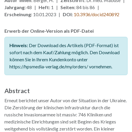
Autor*innen:
Berger, H. |
Zeitschrift:
Dr. med. Mabuse |
Jahrgang:
48 |
Heft:
1 |
Seiten:
84 bis 86 |
Erscheinung:
10.01.2023 |
DOI:
10.3936/docid240892
Erwerb der Online-Version als PDF-Datei
Hinweis:
Der Download des Artikels (PDF-Format) ist
sofort nach dem Kauf/Zahlung möglich. Den Download
können Sie in Ihrem Kundenkonto unter
https://hpsmedia-verlag.de/my/orders/ vornehmen.
Abstract
Erneut berichtet unser Autor von der Situation in der Ukraine.
Die Zerstörung der klinischen Infrastruktur durch die
russische Invasionsarmee ist massiv: 746 Kliniken und
medizinische Einrichtungen sind seit Beginn des Krieges
weitgehend bis vollständig zerstört worden. Ein kleiner