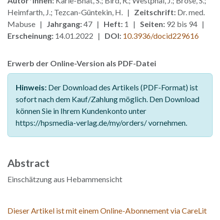
Autor*innen:
Karle-Bhat, S.; Bird, R.; Westphal, J.; Brose, S.;
Heimfarth, J.; Tezcan-Güntekin, H. |
Zeitschrift:
Dr. med.
Mabuse |
Jahrgang:
47 |
Heft:
1 |
Seiten:
92 bis 94 |
Erscheinung:
14.01.2022 |
DOI:
10.3936/docid229616
Erwerb der Online-Version als PDF-Datei
Hinweis:
Der Download des Artikels (PDF-Format) ist
sofort nach dem Kauf/Zahlung möglich. Den Download
können Sie in Ihrem Kundenkonto unter
https://hpsmedia-verlag.de/my/orders/ vornehmen.
Abstract
Einschätzung aus Hebammensicht
Dieser Artikel ist mit einem Online-Abonnement via CareLit