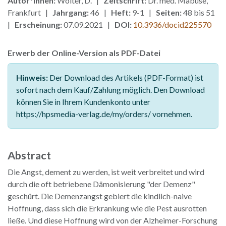
Autor*innen:
Wolter, D. |
Zeitschrift:
Dr. med. Mabuse,
Frankfurt |
Jahrgang:
46 |
Heft:
9-1 |
Seiten:
48 bis 51
|
Erscheinung:
07.09.2021 |
DOI:
10.3936/docid225570
Erwerb der Online-Version als PDF-Datei
Hinweis:
Der Download des Artikels (PDF-Format) ist
sofort nach dem Kauf/Zahlung möglich. Den Download
können Sie in Ihrem Kundenkonto unter
https://hpsmedia-verlag.de/my/orders/ vornehmen.
Abstract
Die Angst, dement zu werden, ist weit verbreitet und wird
durch die oft betriebene Dämonisierung "der Demenz"
geschürt. Die Demenzangst gebiert die kindlich-naive
Hoffnung, dass sich die Erkrankung wie die Pest ausrotten
ließe. Und diese Hoffnung wird von der Alzheimer-Forschung