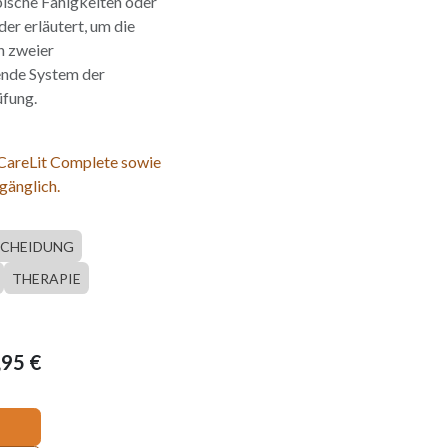
pische Fähigkeiten oder
er erläutert, um die
n zweier
ende System der
üfung.
 CareLit Complete sowie
gänglich.
SCHEIDUNG
THERAPIE
,95
€