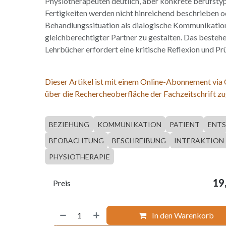
Physiotherapeuten deutlich, aber konkrete berufsty
Fertigkeiten werden nicht hinreichend beschrieben od
Behandlungssituation als dialogische Kommunikatio
gleichberechtigter Partner zu gestalten. Das besteh
Lehrbücher erfordert eine kritische Reflexion und Pr
Dieser Artikel ist mit einem Online-Abonnement via
über die Rechercheoberfläche der Fachzeitschrift zu
BEZIEHUNG
KOMMUNIKATION
PATIENT
ENT
BEOBACHTUNG
BESCHREIBUNG
INTERAKTION
PHYSIOTHERAPIE
19
Preis
In den Warenkorb