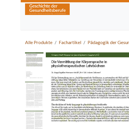
Zum Inhalt springen
Home
Über die Zeitschrift
Lesen
Kurse
Alle Produkte
Fachartikel
Pädagogik der Gesu