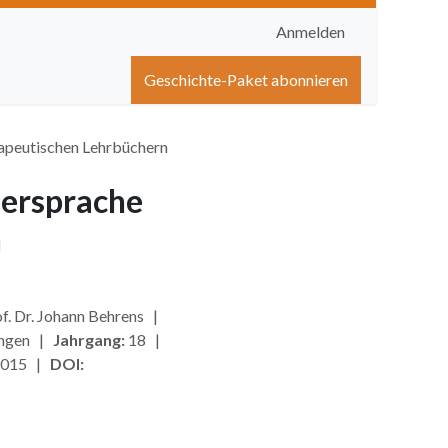
Anmelden
igen
Shop
Hilfe
Geschichte-Paket abonnieren
rapeutischen Lehrbüchern
persprache
n
f. Dr. Johann Behrens |
ungen |
Jahrgang:
18 |
2015 |
DOI: