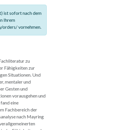
 ist sofort nach dem
in Ihrem
y/orders/ vornehmen.
achliteratur zu
er Fähigkeiten zur
gen Situationen. Und
er, mentaler und
her Gesten und
tionen vorausgehen und
 fand eine
em Fachbereich der
tsanalyse nach Mayring
 verallgemeinerten