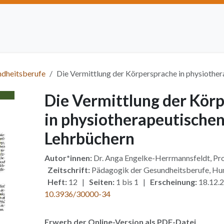
Artikel einreichen
Open Access
Institutionen
Anze
ndheitsberufe
Die Vermittlung der Körpersprache in physiothe
Die Vermittlung der Kör
in physiotherapeutische
Lehrbüchern
Autor*innen:
Dr. Anga Engelke-Herrmannsfeldt, Pro
Zeitschrift:
Pädagogik der Gesundheitsberufe, H
Heft:
12 |
Seiten:
1 bis 1 |
Erscheinung:
18.12.
10.3936/30000-34
Erwerb der Online-Version als PDF-Datei