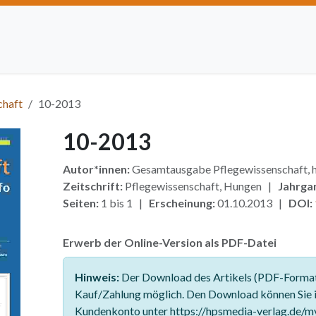
Artikel einreichen
Open Access
Institutionen
Anze
chaft
10-2013
10-2013
Autor*innen:
Gesamtausgabe Pflegewissenschaft
Zeitschrift:
Pflegewissenschaft, Hungen |
Jahrga
Seiten:
1 bis 1 |
Erscheinung:
01.10.2013 |
DOI:
Erwerb der Online-Version als PDF-Datei
Hinweis:
Der Download des Artikels (PDF-Format)
Kauf/Zahlung möglich. Den Download können Sie 
Kundenkonto unter https://hpsmedia-verlag.de/m