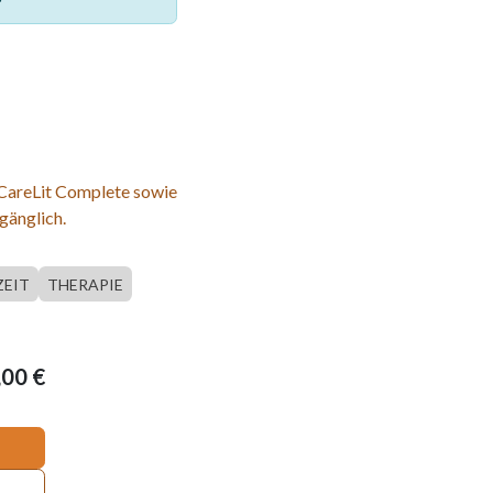
 CareLit Complete sowie
gänglich.
ZEIT
THERAPIE
,00
€