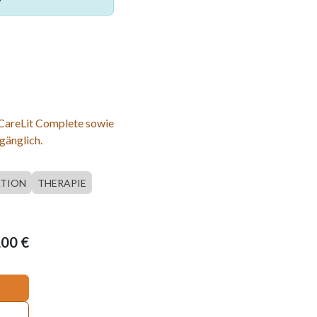
 CareLit Complete sowie
gänglich.
ATION
THERAPIE
,00
€