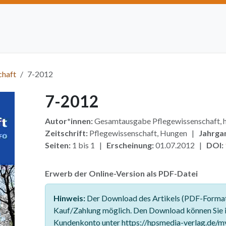
Artikel einreichen
Open Access
Institutionen
Anze
chaft
7-2012
7-2012
Autor*innen:
Gesamtausgabe Pflegewissenschaft
Zeitschrift:
Pflegewissenschaft, Hungen |
Jahrga
Seiten:
1 bis 1 |
Erscheinung:
01.07.2012 |
DOI:
Erwerb der Online-Version als PDF-Datei
Hinweis:
Der Download des Artikels (PDF-Format)
Kauf/Zahlung möglich. Den Download können Sie 
Kundenkonto unter https://hpsmedia-verlag.de/m