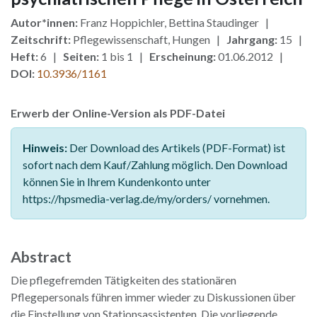
Autor*innen:
Franz Hoppichler, Bettina Staudinger |
Zeitschrift:
Pflegewissenschaft, Hungen |
Jahrgang:
15 |
Heft:
6 |
Seiten:
1 bis 1 |
Erscheinung:
01.06.2012 |
DOI:
10.3936/1161
Erwerb der Online-Version als PDF-Datei
Hinweis:
Der Download des Artikels (PDF-Format) ist
sofort nach dem Kauf/Zahlung möglich. Den Download
können Sie in Ihrem Kundenkonto unter
https://hpsmedia-verlag.de/my/orders/ vornehmen.
Abstract
Die pflegefremden Tätigkeiten des stationären
Pflegepersonals führen immer wieder zu Diskussionen über
die Einstellung von Stationsassistenten. Die vorliegende