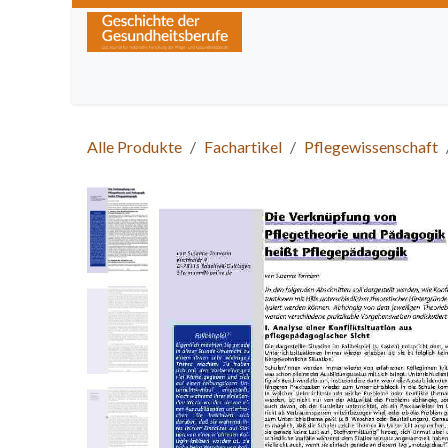
Zum Inhalt springen
Home
Über die Zeitschrift
Lesen
Kurse
Alle Produkte
Fachartikel
Pflegewissenschaft