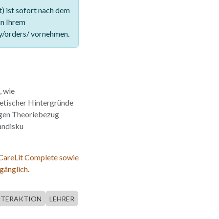
 ist sofort nach dem
in Ihrem
y/orders/ vornehmen.
, wie
retischer Hintergründe
igen Theoriebezug
andisku
 CareLit Complete sowie
gänglich.
NTERAKTION
LEHRER