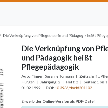
Artikel einreichen
Open Access
Institutionen
Anze
Die Verknüpfung von Pflegetheorie und Pädagogik heißt Pfleg
Die Verknüpfung von Pfl
und Pädagogik heißt
Pflegepädagogik
Autor*innen:
Susanne Tormann |
Zeitschrift:
Pfle
Hungen |
Jahrgang:
2 |
Heft:
2 |
Seiten:
1 bis 
01.02.1999 |
DOI:
10.3936/docid201102
Erwerb der Online-Version als PDF-Datei