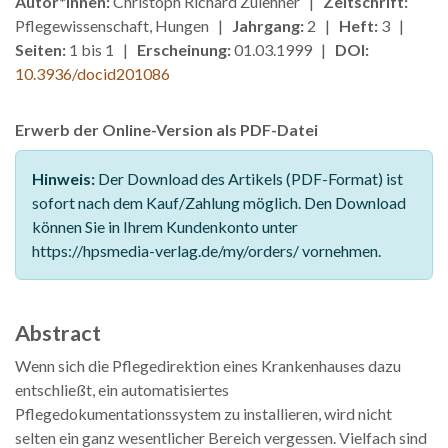
Autor*innen:
Christoph Richard Zulehner |
Zeitschrift:
Pflegewissenschaft, Hungen |
Jahrgang:
2 |
Heft:
3 |
Seiten:
1 bis 1 |
Erscheinung:
01.03.1999 |
DOI:
10.3936/docid201086
Erwerb der Online-Version als PDF-Datei
Hinweis:
Der Download des Artikels (PDF-Format) ist
sofort nach dem Kauf/Zahlung möglich. Den Download
können Sie in Ihrem Kundenkonto unter
https://hpsmedia-verlag.de/my/orders/ vornehmen.
Abstract
Wenn sich die Pflegedirektion eines Krankenhauses dazu
entschließt, ein automatisiertes
Pflegedokumentationssystem zu installieren, wird nicht
selten ein ganz wesentlicher Bereich vergessen. Vielfach sind