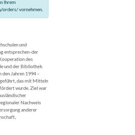
in Ihrem
y/orders/ vornehmen.
chschulen und
ung entsprechen-der
 Kooperation des
e und der Bibliothek
n den Jahren 1994 –
eführt, das mit Mitteln
fördert wurde. Ziel war
usländischer
rregionaler Nachweis
versorgung anderer
nschaft,