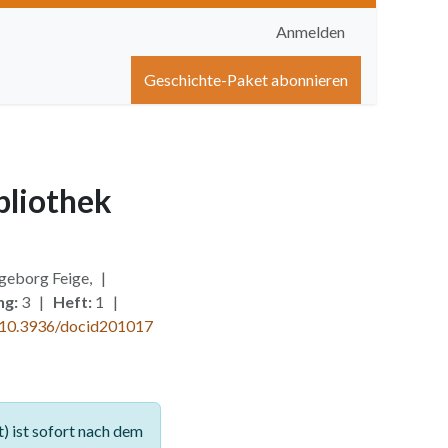
Anmelden
igen
Shop
Hilfe
Geschichte-Paket abonnieren
bliothek
ngeborg Feige, |
ng:
3 |
Heft:
1 |
10.3936/docid201017
 ist sofort nach dem