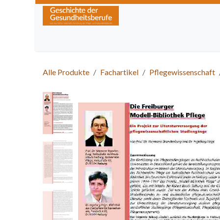
Zum Inhalt springen
Home
Über die Zeitschrift
Lesen
Kurse
Alle Produkte
Fachartikel
Pflegewissenschaft