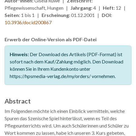
Autor*innen:
Gisela Ruwe |
Zeitschrift:
Pflegewissenschaft, Hungen |
Jahrgang:
4 |
Heft:
12 |
Seiten:
1 bis 1 |
Erscheinung:
01.12.2001 |
DOI:
10.3936/docid200867
Erwerb der Online-Version als PDF-Datei
Hinweis:
Der Download des Artikels (PDF-Format) ist
sofort nach dem Kauf/Zahlung möglich. Den Download
können Sie in Ihrem Kundenkonto unter
https://hpsmedia-verlag.de/my/orders/ vornehmen.
Abstract
Im Folgenden möchte ich einen Einblick vermitteln, welche
Spuren das Szenische Spiel hinterlässt, wenn es Teil des
Pflegeunterrichts wird. Um auch Schülerinnen und Schüler zu
Wort kommen zu lassen, habe ich unseren 3. Kurs gebeten,