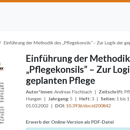
Artikel einreichen
Open Access
Institutionen
Anze
Einführung der Methodik des „Pflegekonsils” – Zur Logik der ge
Einführung der Methodik
„Pflegekonsils” – Zur Log
geplanten Pflege
Autor*innen:
Andreas Fischbach |
Zeitschrift:
Pfl
Hungen |
Jahrgang:
5 |
Heft:
3 |
Seiten:
1 bis 
01.03.2002 |
DOI:
10.3936/docid200842
Erwerb der Online-Version als PDF-Datei