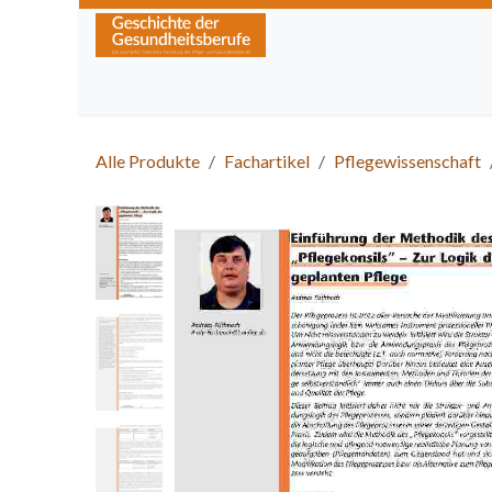
Zum Inhalt springen
Home
Über die Zeitschrift
Lesen
Kurse
Alle Produkte
Fachartikel
Pflegewissenschaft