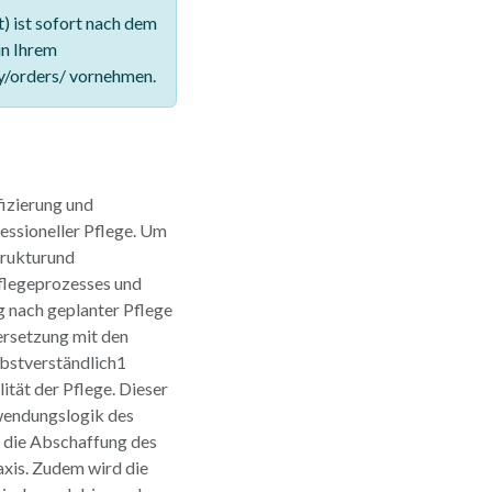
 ist sofort nach dem
in Ihrem
y/orders/ vornehmen.
fizierung und
essioneller Pflege. Um
Strukturund
flegeprozesses und
ng nach geplanter Pflege
ersetzung mit den
lbstverständlich1
ität der Pflege. Dieser
nwendungslogik des
r die Abschaffung des
axis. Zudem wird die