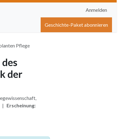
Anmelden
igen
Shop
Hilfe
Geschichte-Paket abonnieren
planten Pflege
 des
ik der
egewissenschaft,
1 |
Erscheinung: