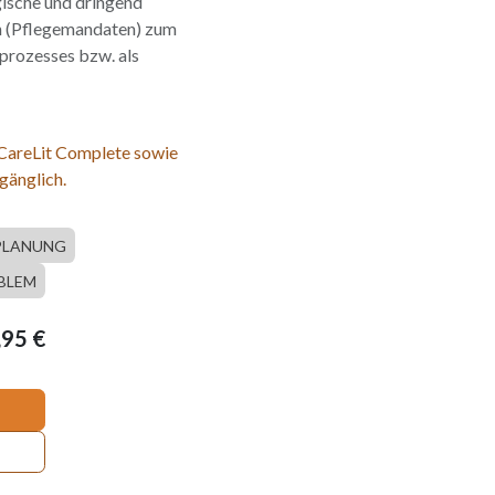
gische und dringend
n (Pflegemandaten) zum
prozesses bzw. als
 CareLit Complete sowie
gänglich.
PLANUNG
BLEM
,95
€