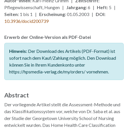
Autor*innen:
Karl-Heinz Grimm |
Zeitschrift:
Pflegewissenschaft, Hungen |
Jahrgang:
6 |
Heft:
5 |
Seiten:
1 bis 1 |
Erscheinung:
01.05.2003 |
DOI:
10.3936/docid200739
Erwerb der Online-Version als PDF-Datei
Hinweis:
Der Download des Artikels (PDF-Format) ist
sofort nach dem Kauf/Zahlung möglich. Den Download
können Sie in Ihrem Kundenkonto unter
https://hpsmedia-verlag.de/my/orders/ vornehmen.
Abstract
Der vorliegende Artikel stellt die Assessment-Methode und
das Klassifikationssystem vor, welche von Dr. Saba et al. aus
der Studie der Georgetown University School of Nursing
entwickelt wurden. Das Home Health Care Classification