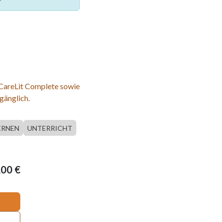
 CareLit Complete sowie
gänglich.
ERNEN
UNTERRICHT
,00
€