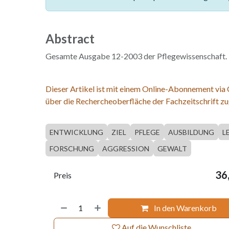
Abstract
Gesamte Ausgabe 12-2003 der Pflegewissenschaft.
Dieser Artikel ist mit einem Online-Abonnement via
über die Rechercheoberfläche der Fachzeitschrift zu
ENTWICKLUNG
ZIEL
PFLEGE
AUSBILDUNG
L
FORSCHUNG
AGGRESSION
GEWALT
36
Preis
In den Warenkorb
Auf die Wunschliste