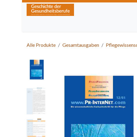
Zum Inhalt springen
Home
Über die Zeitschrift
Lesen
Kurse
Alle Produkte
Gesamtausgaben
Pflegewissens