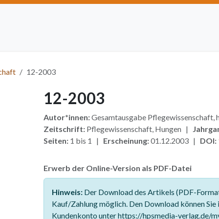
Artikel einreichen
Open Access
Institutionen
Anze
chaft
12-2003
12-2003
Autor*innen:
Gesamtausgabe Pflegewissenschaft
Zeitschrift:
Pflegewissenschaft, Hungen |
Jahrga
Seiten:
1 bis 1 |
Erscheinung:
01.12.2003 |
DOI:
Erwerb der Online-Version als PDF-Datei
Hinweis:
Der Download des Artikels (PDF-Format)
Kauf/Zahlung möglich. Den Download können Sie 
Kundenkonto unter https://hpsmedia-verlag.de/m