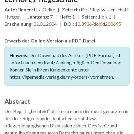
Autor*innen:
Uta Oelke |
Zeitschrift:
Pflegewissenschaft,
Hungen |
Jahrgang:
7 |
Heft:
1 |
Seiten:
1 bis 1 |
Erscheinung:
01.01.2004 |
DOI:
10.3936/docid200695
Erwerb der Online-Version als PDF-Datei
Hinweis:
Der Download des Artikels (PDF-Format) ist
sofort nach dem Kauf/Zahlung möglich. Den Download
können Sie in Ihrem Kundenkonto unter
https://hpsmedia-verlag.de/my/orders/ vornehmen.
Abstract
Der Begriff „Lernfeld“ dürfte zu einem der meist genutzten in
der derzeitigen bundesdeutschen berufsbzw.
pflegepädagogischen Diskussion zählen. Dies ist Grund
genug, ihn einer genaueren Betrachtung zu unterziehen, die