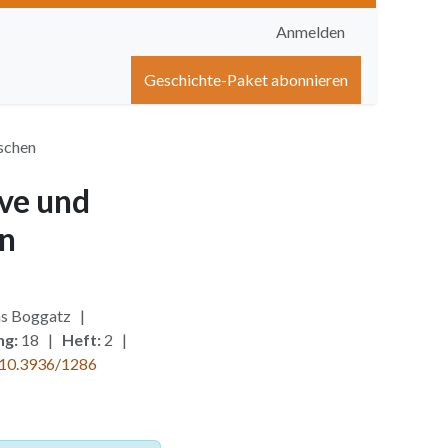
Anmelden
igen
Shop
Hilfe
Geschichte-Paket abonnieren
schen
ve und
en
mas Boggatz |
ng:
18 |
Heft:
2 |
10.3936/1286