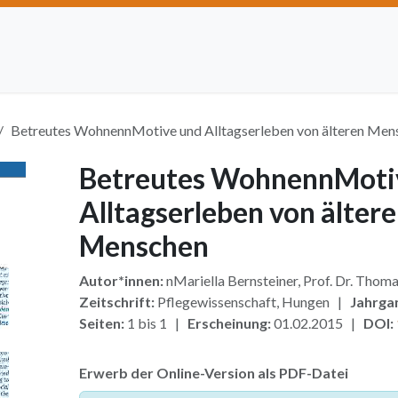
Artikel einreichen
Open Access
Institutionen
Anze
Betreutes WohnennMotive und Alltagserleben von älteren Men
Betreutes WohnennMoti
Alltagserleben von älter
Menschen
Autor*innen:
nMariella Bernsteiner, Prof. Dr. Tho
Zeitschrift:
Pflegewissenschaft, Hungen |
Jahrga
Seiten:
1 bis 1 |
Erscheinung:
01.02.2015 |
DOI:
Erwerb der Online-Version als PDF-Datei