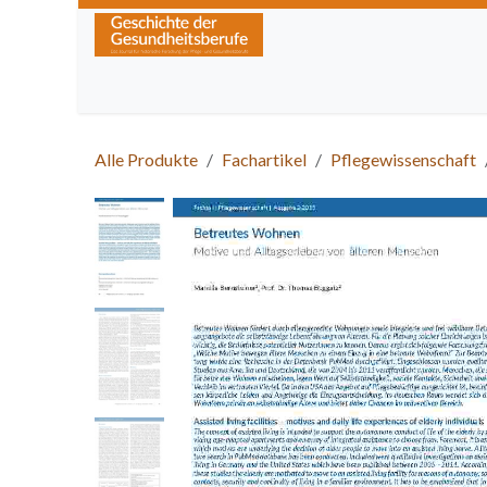
Zum Inhalt springen
Home
Über die Zeitschrift
Lesen
Kurse
Alle Produkte
Fachartikel
Pflegewissenschaft