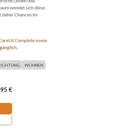
erliche Leiden und
Raum wendet sich diese
t daher Chancen im
 CareLit Complete sowie
gänglich.
RICHTUNG
WOHNEN
,95
€