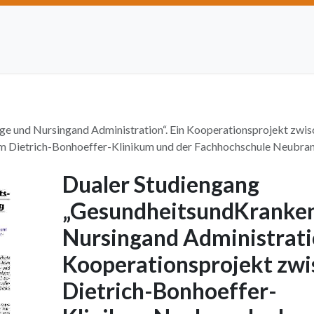
Artikel einreichen
Open Access
Institutionen
Anze
e und Nursingand Administration“. Ein Kooperationsprojekt zwi
am Dietrich-Bonhoeffer-Klinikum und der Fachhochschule Neubra
Dualer Studiengang
„GesundheitsundKranken
Nursingand Administratio
Kooperationsprojekt zw
Dietrich-Bonhoeffer-