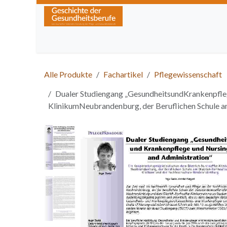
Zum Inhalt springen
Home
Über die Zeitschrift
Lesen
Kurse
Alle Produkte
Fachartikel
Pflegewissenschaft
Dualer Studiengang „GesundheitsundKrankenpfleg
KlinikumNeubrandenburg, der Beruflichen Schule 