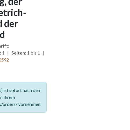
, der
etrich-
 der
nd
rift:
:
1 |
Seiten:
1 bis 1 |
0592
 ist sofort nach dem
in Ihrem
y/orders/ vornehmen.