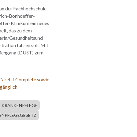
 an der Fachhochschule
rich-Bonhoeffer-
fer-Klinikum ein neues
elt, das zu dem
erin/Gesundheitsund
ration führen soll. Mit
udiengang (DUST) zum
 CareLit Complete sowie
gänglich.
KRANKENPFLEGE
ENPFLEGEGESETZ