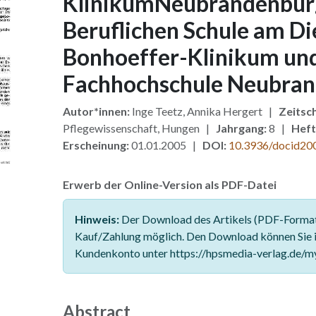
KlinikumNeubrandenburg
Beruflichen Schule am Di
Bonhoeffer-Klinikum und
Fachhochschule Neubra
Autor*innen:
Inge Teetz, Annika Hergert |
Zeitsch
Pflegewissenschaft, Hungen |
Jahrgang:
8 |
Heft
Erscheinung:
01.01.2005 |
DOI:
10.3936/docid20
Erwerb der Online-Version als PDF-Datei
Hinweis:
Der Download des Artikels (PDF-Format)
Kauf/Zahlung möglich. Den Download können Sie 
Kundenkonto unter https://hpsmedia-verlag.de/m
Abstract