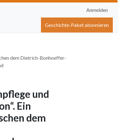
Anmelden
igen
Shop
Hilfe
Geschichte-Paket abonnieren
schen dem Dietrich-Bonhoeffer-
nd
pflege und
n“. Ein
ischen dem