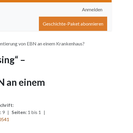
Anmelden
igen
Shop
Hilfe
Geschichte-Paket abonnieren
entierung von EBN an einem Krankenhaus?
ing“ –
N an einem
chrift:
:
9 |
Seiten:
1 bis 1 |
0541