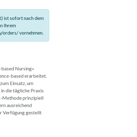
 ist sofort nach dem
in Ihrem
y/orders/ vornehmen.
e-based Nursing«
ence-based erarbeitet.
zum Einsatz, um
n die tägliche Praxis
N-Methode prinzipiell
ern ausreichend
ur Verfügung gestellt