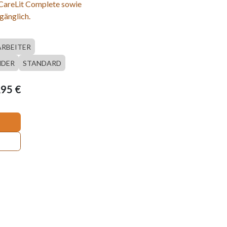
 CareLit Complete sowie
gänglich.
ARBEITER
DER
STANDARD
,95
€