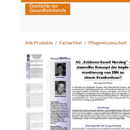
Zum Inhalt springen
Home
Über die Zeitschrift
Lesen
Kurse
Alle Produkte
Fachartikel
Pflegewissenschaft