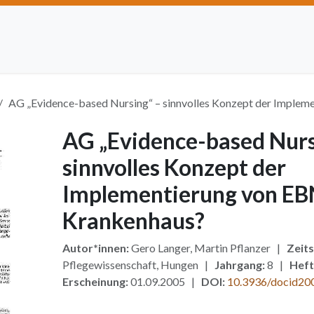
Artikel einreichen
Open Access
Institutionen
Anze
AG „Evidence-based Nursing“ – sinnvolles Konzept der Implem
AG „Evidence-based Nurs
sinnvolles Konzept der
Implementierung von EB
Krankenhaus?
Autor*innen:
Gero Langer, Martin Pflanzer |
Zeits
Pflegewissenschaft, Hungen |
Jahrgang:
8 |
Heft
Erscheinung:
01.09.2005 |
DOI:
10.3936/docid20