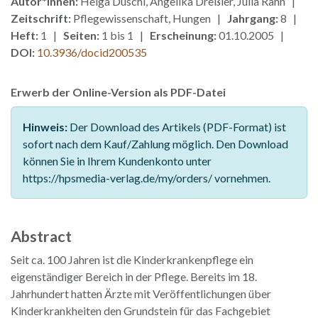
Autor*innen:
Helga Duschl, Angelika Dreßler, Julia Rahn |
Zeitschrift:
Pflegewissenschaft, Hungen |
Jahrgang:
8 |
Heft:
1 |
Seiten:
1 bis 1 |
Erscheinung:
01.10.2005 |
DOI:
10.3936/docid200535
Erwerb der Online-Version als PDF-Datei
Hinweis:
Der Download des Artikels (PDF-Format) ist
sofort nach dem Kauf/Zahlung möglich. Den Download
können Sie in Ihrem Kundenkonto unter
https://hpsmedia-verlag.de/my/orders/ vornehmen.
Abstract
Seit ca. 100 Jahren ist die Kinderkrankenpflege ein
eigenständiger Bereich in der Pflege. Bereits im 18.
Jahrhundert hatten Ärzte mit Veröffentlichungen über
Kinderkrankheiten den Grundstein für das Fachgebiet