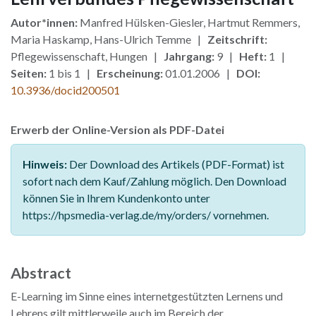
Autor*innen:
Manfred Hülsken-Giesler, Hartmut Remmers,
Maria Haskamp, Hans-Ulrich Temme |
Zeitschrift:
Pflegewissenschaft, Hungen |
Jahrgang:
9 |
Heft:
1 |
Seiten:
1 bis 1 |
Erscheinung:
01.01.2006 |
DOI:
10.3936/docid200501
Erwerb der Online-Version als PDF-Datei
Hinweis:
Der Download des Artikels (PDF-Format) ist
sofort nach dem Kauf/Zahlung möglich. Den Download
können Sie in Ihrem Kundenkonto unter
https://hpsmedia-verlag.de/my/orders/ vornehmen.
Abstract
E-Learning im Sinne eines internetgestützten Lernens und
Lehrens gilt mittlerweile auch im Bereich der