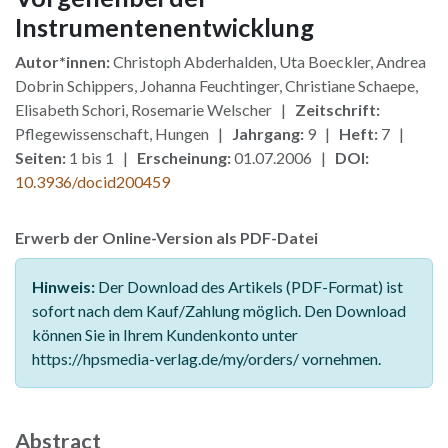
Instrumentenentwicklung
Autor*innen:
Christoph Abderhalden, Uta Boeckler, Andrea
Dobrin Schippers, Johanna Feuchtinger, Christiane Schaepe,
Elisabeth Schori, Rosemarie Welscher |
Zeitschrift:
Pflegewissenschaft, Hungen |
Jahrgang:
9 |
Heft:
7 |
Seiten:
1 bis 1 |
Erscheinung:
01.07.2006 |
DOI:
10.3936/docid200459
Erwerb der Online-Version als PDF-Datei
Hinweis:
Der Download des Artikels (PDF-Format) ist
sofort nach dem Kauf/Zahlung möglich. Den Download
können Sie in Ihrem Kundenkonto unter
https://hpsmedia-verlag.de/my/orders/ vornehmen.
Abstract