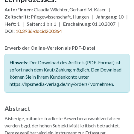
Autor*innen:
Claudia Wächter, Gerhard M. Käser |
Zeitschrift:
Pflegewissenschaft, Hungen |
Jahrgang:
10 |
Heft:
1 |
Seiten:
1 bis 1 |
Erscheinung:
01.10.2007 |
DOI:
10.3936/docid200364
Erwerb der Online-Version als PDF-Datei
Hinweis:
Der Download des Artikels (PDF-Format) ist
sofort nach dem Kauf/Zahlung möglich. Den Download
können Sie in Ihrem Kundenkonto unter
https://hpsmedia-verlag.de/my/orders/ vornehmen.
Abstract
Bisherige, mitunter tradierte Bewerberauswahlverfahren
werden bzgl. der hohen Subjektivität kritisch betrachtet.
Demgegenüber wird ein Instrument zur Erfassung