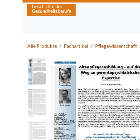
Zum Inhalt springen
Home
Über die Zeitschrift
Lesen
Kurse
Alle Produkte
Fachartikel
Pflegewissenschaft