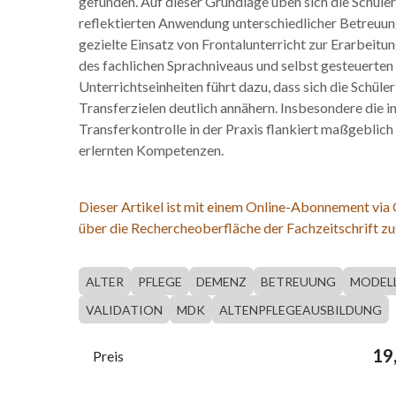
gefunden. Auf dieser Grundlage üben sich die Schüler
reflektierten Anwendung unterschiedlicher Betreuu
gezielte Einsatz von Frontalunterricht zur Erarbeitun
des fachlichen Sprachniveaus und selbst gesteuerten
Unterrichtseinheiten führt dazu, dass sich die Schüle
Transferzielen deutlich annähern. Insbesondere die i
Transferkontrolle in der Praxis flankiert maßgeblich
erlernten Kompetenzen.
Dieser Artikel ist mit einem Online-Abonnement via
über die Rechercheoberfläche der Fachzeitschrift zu
ALTER
PFLEGE
DEMENZ
BETREUUNG
MODEL
VALIDATION
MDK
ALTENPFLEGEAUSBILDUNG
19
Preis