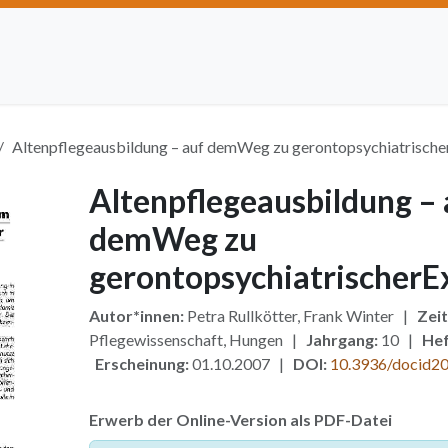
Artikel einreichen
Open Access
Institutionen
Anze
Altenpflegeausbildung – auf demWeg zu gerontopsychiatrische
Altenpflegeausbildung – 
demWeg zu
gerontopsychiatrischerE
Autor*innen:
Petra Rullkötter, Frank Winter |
Zeit
Pflegewissenschaft, Hungen |
Jahrgang:
10 |
Hef
Erscheinung:
01.10.2007 |
DOI:
10.3936/docid2
Erwerb der Online-Version als PDF-Datei