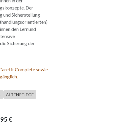
innen in der
ngskonzepte. Der
g und Sicherstellung
 (handlungsorientierten)
rinnen den Lernund
ntensive
 die Sicherung der
 CareLit Complete sowie
gänglich.
L
ALTENPFLEGE
,95
€