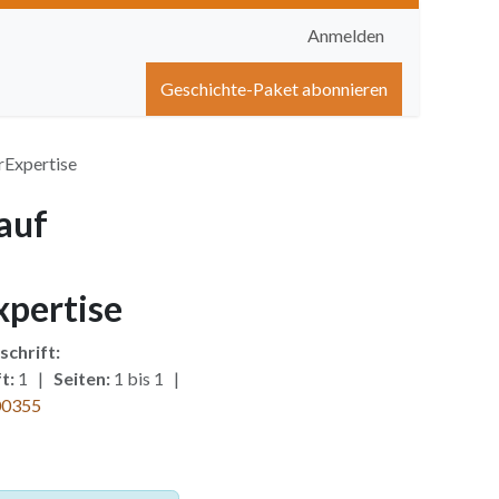
Anmelden
igen
Shop
Hilfe
Geschichte-Paket abonnieren
rExpertise
auf
xpertise
schrift:
t:
1 |
Seiten:
1 bis 1 |
00355