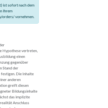
 ist sofort nach dem
in Ihrem
y/orders/ vornehmen.
der
ie Hypothese vertreten,
Ausbildung einen
enzung gegenüber
n Stand der
festigen. Die Inhalte
einer anderen
tion greift diesen
gneter Bildungsinhalte
chst das implizite
realität Anschluss