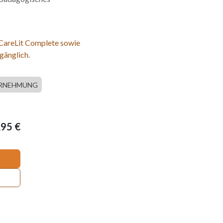
 CareLit Complete sowie
gänglich.
RNEHMUNG
,95
€