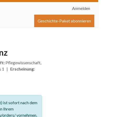
Anmelden
igen
Shop
Hilfe
Geschichte-Paket abonnieren
nz
ft:
Pflegewissenschaft,
s 1 |
Erscheinung:
 ist sofort nach dem
in Ihrem
y/orders/ vornehmen.