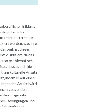
egeberuflichen Bildung
wurde jedoch das
ltureller Differenzen
uziert werden, was ihrer
ädagogik ist dieses
z’ diskutiert, da das
benso problematisch
et, dass es sich hier
 transkulturelle Ansatz
, indem er auf einen
rliegenden Artikel wird
renz erzeugenden
werden prägnante
 denen Bedingungen und
 pädagogisches