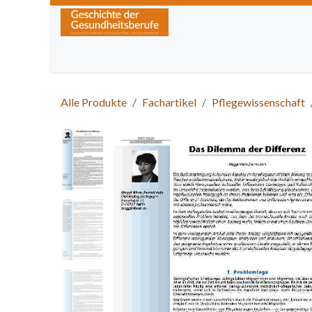
Zum Inhalt springen
Home
Über die Zeitschrift
Lesen
Kurse
Alle Produkte
Fachartikel
Pflegewissenschaft