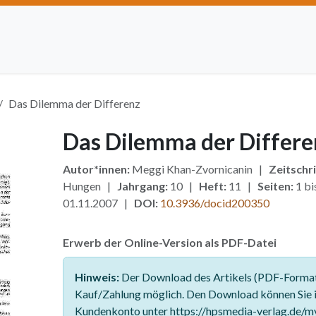
Artikel einreichen
Open Access
Institutionen
Anze
Das Dilemma der Differenz
Das Dilemma der Differe
Autor*innen:
Meggi Khan-Zvornicanin |
Zeitschri
Hungen |
Jahrgang:
10 |
Heft:
11 |
Seiten:
1 bi
01.11.2007 |
DOI:
10.3936/docid200350
Erwerb der Online-Version als PDF-Datei
Hinweis:
Der Download des Artikels (PDF-Format)
Kauf/Zahlung möglich. Den Download können Sie 
Kundenkonto unter https://hpsmedia-verlag.de/m