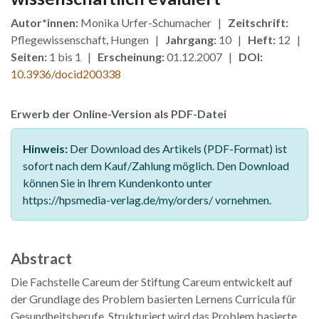
Autor*innen:
Monika Urfer-Schumacher |
Zeitschrift:
Pflegewissenschaft, Hungen |
Jahrgang:
10 |
Heft:
12 |
Seiten:
1 bis 1 |
Erscheinung:
01.12.2007 |
DOI:
10.3936/docid200338
Erwerb der Online-Version als PDF-Datei
Hinweis:
Der Download des Artikels (PDF-Format) ist
sofort nach dem Kauf/Zahlung möglich. Den Download
können Sie in Ihrem Kundenkonto unter
https://hpsmedia-verlag.de/my/orders/ vornehmen.
Abstract
Die Fachstelle Careum der Stiftung Careum entwickelt auf
der Grundlage des Problem basierten Lernens Curricula für
Gesundheitsberufe. Strukturiert wird das Problem basierte