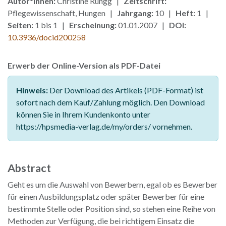
Autor*innen:
Christine Rungg |
Zeitschrift:
Pflegewissenschaft, Hungen |
Jahrgang:
10 |
Heft:
1 |
Seiten:
1 bis 1 |
Erscheinung:
01.01.2007 |
DOI:
10.3936/docid200258
Erwerb der Online-Version als PDF-Datei
Hinweis:
Der Download des Artikels (PDF-Format) ist
sofort nach dem Kauf/Zahlung möglich. Den Download
können Sie in Ihrem Kundenkonto unter
https://hpsmedia-verlag.de/my/orders/ vornehmen.
Abstract
Geht es um die Auswahl von Bewerbern, egal ob es Bewerber
für einen Ausbildungsplatz oder später Bewerber für eine
bestimmte Stelle oder Position sind, so stehen eine Reihe von
Methoden zur Verfügung, die bei richtigem Einsatz die