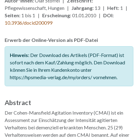
Autor*innen:
Olaf Stoffel |
Zeitschrift:
Pflegewissenschaft, Hungen |
Jahrgang:
13 |
Heft:
1 |
Seiten:
1 bis 1 |
Erscheinung:
01.01.2010 |
DOI:
10.3936/docid200099
Erwerb der Online-Version als PDF-Datei
Hinweis:
Der Download des Artikels (PDF-Format) ist
sofort nach dem Kauf/Zahlung möglich. Den Download
können Sie in Ihrem Kundenkonto unter
https://hpsmedia-verlag.de/my/orders/ vornehmen.
Abstract
Der Cohen-Mansfield Agitation Inventory (CMAI) ist ein
Assessment zur Einschätzung der Intensität agitierten
Verhaltens bei demenziell erkrankten Menschen. 25 (29)
Verhaltensweisen werden auf dem CMAI benannt. Auf einer