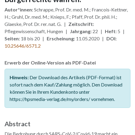
Autor*innen:
Schrappe, Prof. Dr. med. M.; Francois-Kettner,
H.; Gruhl, Dr. med. M.; Knieps, F.; Pfaff, Prof. Dr. phil. H.;
Glaeske, Prof. Dr. rer. nat. G. |
Zeitschrift:
Pflegewissenschaft, Hungen |
Jahrgang:
22 |
Heft:
5 |
Seiten:
18 bis 20 |
Erscheinung:
11.05.2020 |
DOI:
10.25646/6571.2
Erwerb der Online-Version als PDF-Datei
Hinweis:
Der Download des Artikels (PDF-Format) ist
sofort nach dem Kauf/Zahlung möglich. Den Download
können Sie in Ihrem Kundenkonto unter
https://hpsmedia-verlag.de/my/orders/ vornehmen.
Abstract
Die Bedrohung durch SARS-CoV-2/Covid-19 macht ein