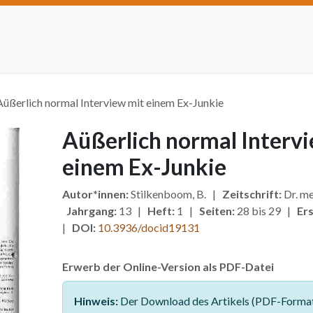
Artikel einreichen
Open Access
Institutionen
Anze
Aüßerlich normal Interview mit einem Ex-Junkie
Aüßerlich normal Interv
einem Ex-Junkie
Autor*innen:
Stilkenboom, B. |
Zeitschrift:
Dr. me
Jahrgang:
13 |
Heft:
1 |
Seiten:
28 bis 29 |
Er
|
DOI:
10.3936/docid19131
Erwerb der Online-Version als PDF-Datei
Hinweis:
Der Download des Artikels (PDF-Format)