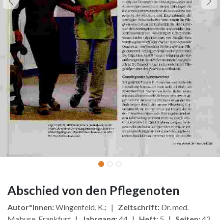
Abschied von den Pflegenoten
Autor*innen:
Wingenfeld, K.; |
Zeitschrift:
Dr. med.
Mabuse, Frankfurt |
Jahrgang:
44 |
Heft:
5 |
Seiten:
42