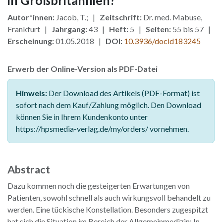
in Großbritannien?
Autor*innen:
Jacob, T.; |
Zeitschrift:
Dr. med. Mabuse,
Frankfurt |
Jahrgang:
43 |
Heft:
5 |
Seiten:
55 bis 57 |
Erscheinung:
01.05.2018 |
DOI:
10.3936/docid183245
Erwerb der Online-Version als PDF-Datei
Hinweis:
Der Download des Artikels (PDF-Format) ist
sofort nach dem Kauf/Zahlung möglich. Den Download
können Sie in Ihrem Kundenkonto unter
https://hpsmedia-verlag.de/my/orders/ vornehmen.
Abstract
Dazu kommen noch die gesteigerten Erwartungen von
Patienten, sowohl schnell als auch wirkungsvoll behandelt zu
werden. Eine tückische Konstellation. Besonders zugespitzt
hat sich die Situation im Bereich der Allgemeinmedizin: In