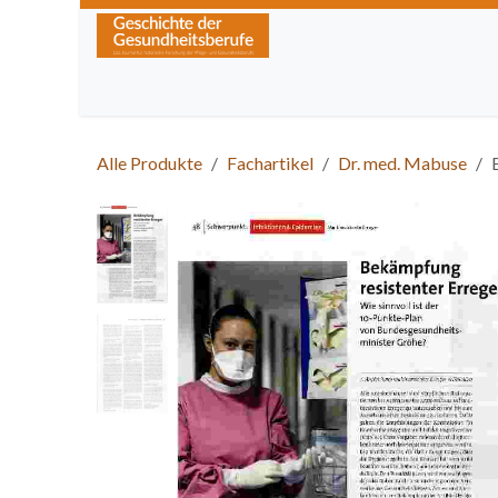
Zum Inhalt springen
Home
Über die Zeitschrift
Lesen
Kurse
Alle Produkte
Fachartikel
Dr. med. Mabuse