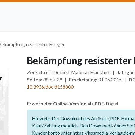
Artikel einreichen
Open Access
Institutionen
Anze
Bekämpfung resistenter Erreger
Bekämpfung resistenter 
Zeitschrift:
Dr. med. Mabuse, Frankfurt |
Jahrgan
Seiten:
38 bis 39 |
Erscheinung:
01.05.2015 |
DO
10.3936/docid158800
Erwerb der Online-Version als PDF-Datei
Hinweis:
Der Download des Artikels (PDF-Format)
Kauf/Zahlung möglich. Den Download können Sie 
Kundenkonto unter https://hpsmedia-verlag.de/m