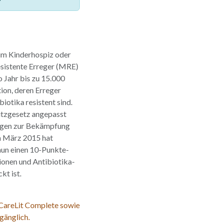
im Kinderhospiz oder
esistente Erreger (MRE)
 Jahr bis zu 15.000
ion, deren Erreger
iotika resistent sind.
utzgesetz angepasst
ngen zur Bekämpfung
m März 2015 hat
un einen 10-Punkte-
ionen und Antibiotika-
kt ist.
 CareLit Complete sowie
gänglich.