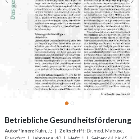
Betriebliche Gesundheitsförderung
Autor*innen:
Kuhn, J.; |
Zeitschrift:
Dr. med. Mabuse,
Frankfurt |
Jahrgang:
40 |
Heft:
1 |
Seiten:
44 bis 45 |