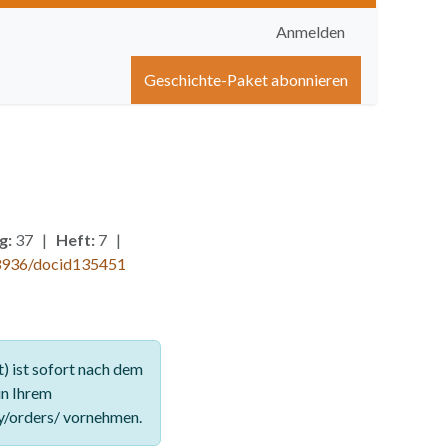
Anmelden
igen
Shop
Hilfe
Geschichte-Paket abonnieren
g:
37 |
Heft:
7 |
3936/docid135451
 ist sofort nach dem
in Ihrem
y/orders/ vornehmen.